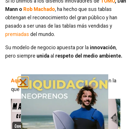
Si lo unimos a los diseños innovadores de
TOMO
, Dan
Mann o
Rob Machado
, ha hecho que sus tablas
obtengan el reconocimiento del gran público y han
pasado a ser unas de las tablas más vendidas y
premiadas
del mundo.
Su modelo de negocio apuesta por la
innovación
,
pero siempre
unida
al
respeto del medio ambiente.
Aquí
puedes ver una entrevista a su CEO, en la
que hablas sobre este tema.