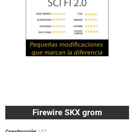
Firewire SKX grom
Construcción
:
LFT