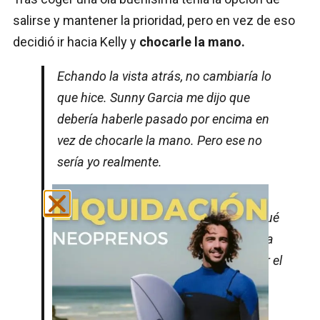
salirse y mantener la prioridad, pero en vez de eso
decidió ir hacia Kelly y
chocarle la mano.
Echando la vista atrás, no cambiaría lo
que hice. Sunny Garcia me dijo que
debería haberle pasado por encima en
vez de chocarle la mano. Pero ese no
sería yo realmente.
Algo cambió para mí en ese momento.
Aunque fue un hecho estúpido, ¿por qué
hice eso? ¿por qué le choqué la mano a
Kelly cuando estábamos luchando por el
campeonato del mundo?.
La competitividad de alguna forma