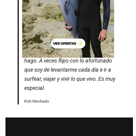
comenzó a alejarse de mi cuerpo.
Creo que ya nunca volví a ser tan
competitivo como lo era hasta ese
momento.
Me siento bendecido de hacer lo que
hago. A veces flipo con lo afortunado
que soy de levantarme cada día e ir a
surfear, viajar y vivir lo que vivo. Es muy
especial.
Rob Machado