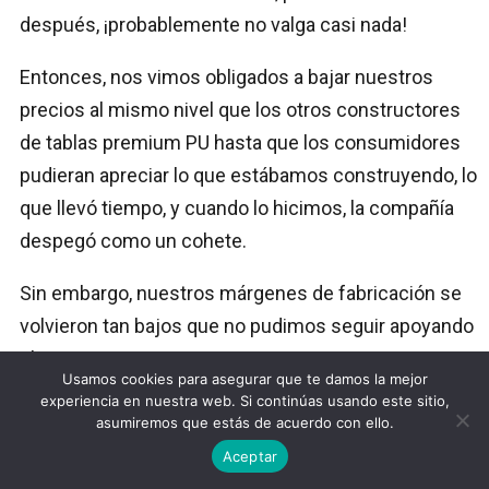
después, ¡probablemente no valga casi nada!
Entonces, nos vimos obligados a bajar nuestros
precios al mismo nivel que los otros constructores
de tablas premium PU hasta que los consumidores
pudieran apreciar lo que estábamos construyendo, lo
que llevó tiempo, y cuando lo hicimos, la compañía
despegó como un cohete.
Sin embargo, nuestros márgenes de fabricación se
volvieron tan bajos que no pudimos seguir apoyando
el negocio.
Usamos cookies para asegurar que te damos la mejor
experiencia en nuestra web. Si continúas usando este sitio,
Entonces, en lugar de ponernos en tela de juicio por
asumiremos que estás de acuerdo con ello.
irnos de la costa, creo que deberían mirarse al
Aceptar
espejo y reconocer que crearon una ecuación de