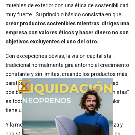
muebles de exterior con una ética de sostenibilidad
muy fuerte. Su principio básico consistía en que
crear productos sostenibles mientras diriges una
empresa con valores éticos y hacer dinero no son
objetivos excluyentes el uno del otro.
Con excepciones obvias, la visión capitalista
tradicional normalmente gira entorno el crecimiento
constante y sin límites, creando los productos más
baratos posibles y vendiendo la mayor cantidad
posible. Crear el llamado “valor para los accionistas”
es todo lo que importa y normalmente, ese valor
tiene un horizonte de corta duración.
Y la mentalidad cíclica de la economía (bonanza y
crisis) inherente a esta estrategia de negocio es