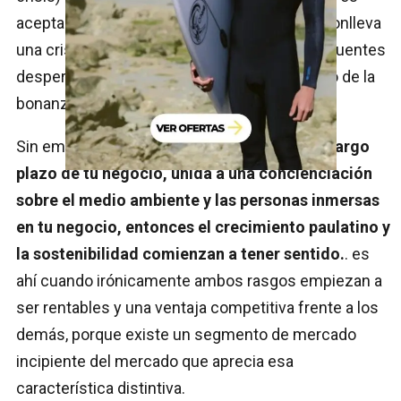
aceptada, incluyendo el coste humano que conlleva
una crisis, sin importar los excesos y consecuentes
desperdicios que hayan tenido lugar a lo largo de la
bonanza.
Sin embargo, si tienes
una visión de medio-largo
plazo de tu negocio, unida a una concienciación
sobre el medio ambiente y las personas inmersas
en tu negocio, entonces el crecimiento paulatino y
la sostenibilidad comienzan a tener sentido.
. es
ahí cuando irónicamente ambos rasgos empiezan a
ser rentables y una ventaja competitiva frente a los
demás, porque existe un segmento de mercado
incipiente del mercado que aprecia esa
característica distintiva.