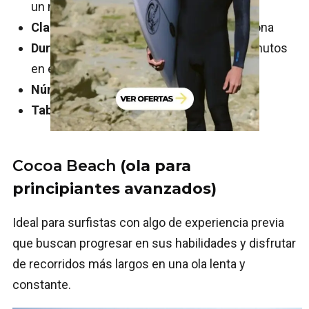
un máximo de 8 participantes por sesión.
Clase privada:
AED 2000 (520€) por persona
Duración de la sesión:
60 minutos, 45 minutos
en el agua
Número de olas:
12 olas por surfista
Tabla
:
Softboard
Cocoa Beach
(ola para
principiantes avanzados)
Ideal para surfistas con algo de experiencia previa
que buscan progresar en sus habilidades y disfrutar
de recorridos más largos en una ola lenta y
constante.