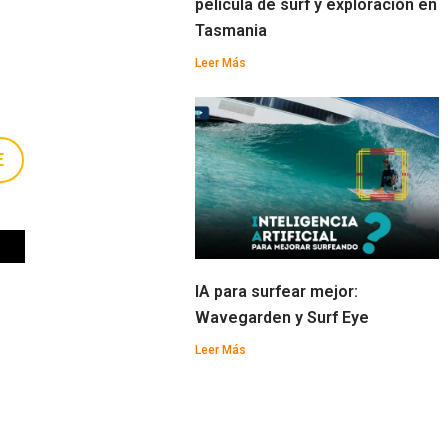
película de surf y exploración en
Tasmania
Leer Más
E
IA para surfear mejor:
Wavegarden y Surf Eye
Leer Más