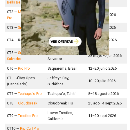
Bells Beach
CT2 —
Margaret River
Margaret River,
17–27 abril 2026
Pro
Australia
CT3 —
Snapper Rocks
Gold Coast, Australia
2–12 mayo 2026
Manu Bay, New
CT4 — Raglan (Nuevo)
15-25 mayo 2026
Zealand
CT5 —
Surf City El
Punta Roca, El
28 mayo–7 jun 2026
Salvador
Salvador
CT6 —
Rio Pro
Saquarema, Brasil
12–20 junio 2026
CT —
J’Bay Open
Jeffreys Bay,
10–20 julio 2026
(Cancelado)
Sudáfrica
CT7 —
Teahupo’o Pro
Teahupo’o, Tahití
8–18 agosto 2026
CT8 —
Cloudbreak
Cloudbreak, Fiji
25 ago–4 sept 2026
Lower Trestles,
CT9 —
Trestles Pro
11–20 sept 2026
California
CT10 —
Rip Curl Pro