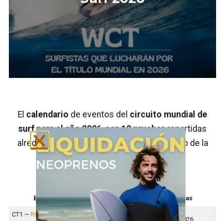
El
calendario
de eventos del
circuito mundial de
surf para el año 2026
, con
12 pruebas
repartidas
alrededor del mundo, queda de la distribuido de la
siguiente forma:
Evento
Sede
Fechas
CT1 —
Rip Curl Pro
Bells Beach, Australia
1–11 abril 2026