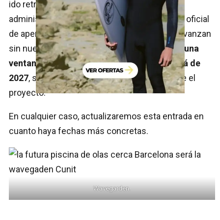
ido retrasando con cada nuevo trámite
administrativo. A día de hoy, no hay una fecha oficial
de apertura, pero si las licencias y las obras avanzan
sin nuevos parones,
es razonable pensar en una
ventana de apertura a medio plazo, más allá de
2027
, siempre pendiente de cómo evolucione el
proyecto.
En cualquier caso, actualizaremos esta entrada en
cuanto haya fechas más concretas.
Wavegarden.