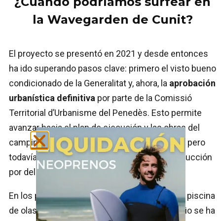
¿Cuándo podríamos surfear en
la Wavegarden de Cunit?
El proyecto se presentó en 2021 y desde entonces
ha ido superando pasos clave: primero el visto bueno
condicionado de la Generalitat y, ahora, la
aprobación
urbanística definitiva
por parte de la Comissió
Territorial d’Urbanisme del Penedès. Esto permite
avanzar hacia el plan de ejecución y las obras del
camping‑resort con laguna de surf en Cal Pla, pero
todavía quedan trámites técnicos y de construcción
por delante.
En los primeros planes se hablaba de tener la piscina
de olas operativa hacia 2025, pero el calendario se ha