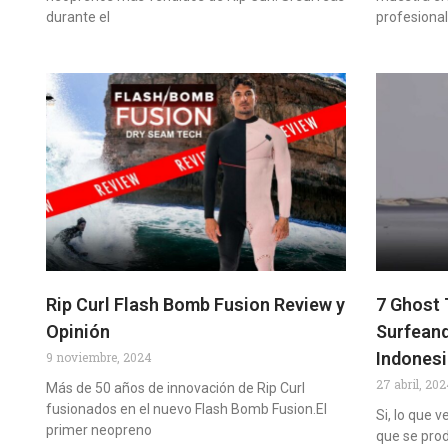
durante el
profesiona
Rip Curl Flash Bomb Fusion Review y
7 Ghost 
Opinión
Surfeand
Indones
9 noviembre, 2024
27 abril, 20
Más de 50 años de innovación de Rip Curl
fusionados en el nuevo Flash Bomb Fusion.El
Si, lo que v
primer neopreno
que se prod