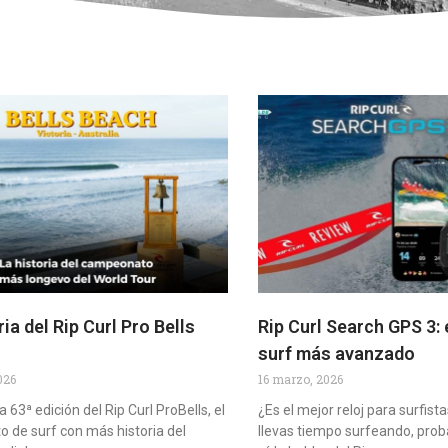
ia del Rip Curl Pro Bells
Rip Curl Search GPS 3: e
surf más avanzado
026
16 marzo, 2026
 63ª edición del Rip Curl ProBells, el
¿Es el mejor reloj para surfist
 de surf con más historia del
llevas tiempo surfeando, pr