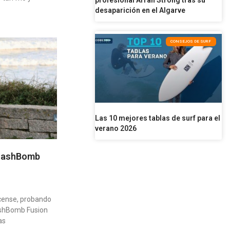
profesional Arran Strong tras su
desaparición en el Algarve
CONSEJOS DE SURF
Las 10 mejores tablas de surf para el
verano 2026
FlashBomb
cense, probando
ashBomb Fusion
as