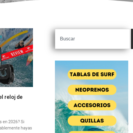
l reloj de
as en 2026? Si
obablemente hayas