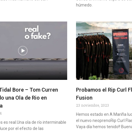
l
húmedo.
Tidal Bore – Tom Curren
Probamos el Rip Curl 
o una Ola de Rio en
Fusion
ia
23 noviembre, 2023
24
Hemos estado en A Mariña lu
el nuevo neoprenoRip Curl Fl
es es real.Una ola de río interminable
Vaya día hemos tenido!! Buen
uce por el efecto de las