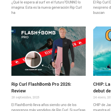
¿Qué le espera al surf en el futuro?DUNNO lo
El Rip Curl
imagina: Esta es la nueva generación Rip Curl
neopreno de
ha
buscan
Rip Curl FlashBomb Pro 2026:
CHIP: La
Review
debut de
28 septiembre, 2025
24 enero, 2
El FlashBomb lleva años siendo uno de los
CHIP de Jac
neoprenos más vendidos de Rip Curl. Si surfeas
muestra el