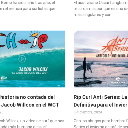
 E Bomb ha sido, año tras año, el
El australiano Oscar Langburn
 referencia para surfistas que
recordarnos por qué es uno de 
más singulares y con
 historia no contada del
Rip Curl Anti Series: L
 Jacob Willcox en el WCT
Definitiva para el Invie
025
6 diciembre, 2024
ob Willcox, un video de surf que nos
Con los abrigos para hombre R
 lado más humano del surf
Series el invierno dejará de ser