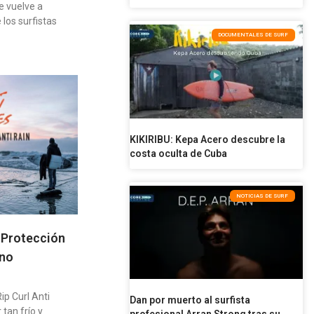
e vuelve a
los surfistas
DOCUMENTALES DE SURF
KIKIRIBU: Kepa Acero descubre la
costa oculta de Cuba
NOTICIAS DE SURF
a Protección
rno
ip Curl Anti
Dan por muerto al surfista
 tan frío y