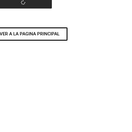
VER A LA PAGINA PRINCIPAL
 NUESTRA SURF SHOP
R MATERIAL PARA DISFRUTAR DE TU PASIÓ