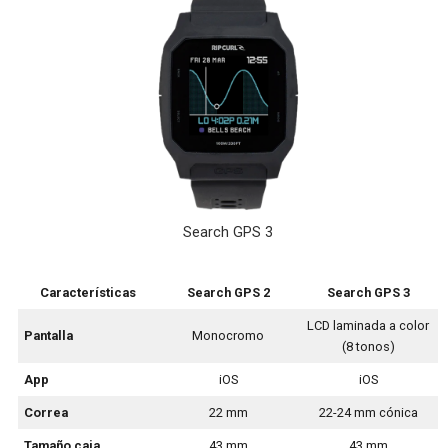
Search GPS 3
Características
Search GPS 2
Search GPS 3
LCD laminada a color
Pantalla
Monocromo
(8 tonos)
App
iOS
iOS
Correa
22 mm
22-24 mm cónica
Tamaño
caja
43 mm
43 mm