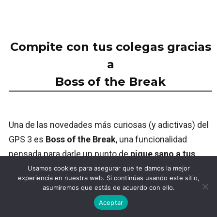
Compite con tus colegas gracias
a
Boss of the Break
Una de las novedades más curiosas (y adictivas) del
GPS 3 es
Boss of the Break
, una funcionalidad
pensada para darle un punto de
pique sano a tus
sesiones
.
Usamos cookies para asegurar que te damos la mejor
experiencia en nuestra web. Si continúas usando este sitio,
asumiremos que estás de acuerdo con ello.
Aceptar