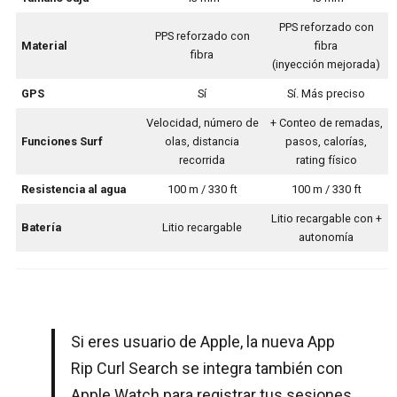
PPS reforzado con
PPS reforzado con
Material
fibra
fibra
(inyección mejorada)
GPS
Sí
Sí. Más preciso
Velocidad, número de
+ Conteo de remadas,
Funciones Surf
olas, distancia
pasos, calorías,
recorrida
rating físico
Resistencia al agua
100 m / 330 ft
100 m / 330 ft
Litio recargable con +
Batería
Litio recargable
autonomía
Si eres usuario de Apple, la nueva App
Rip Curl Search se integra también con
Apple Watch para registrar tus sesiones