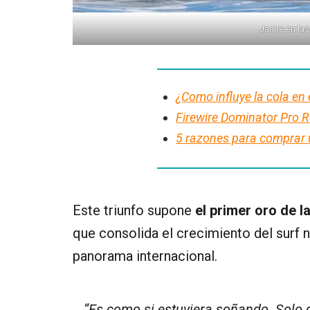
Janire en la
¿Como influye la cola en 
Firewire Dominator Pro 
5 razones para comprar 
Este triunfo supone
el primer oro de l
que consolida el crecimiento del surf na
panorama internacional.
“Es como si estuviera soñando. Solo q