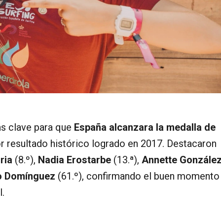
ás clave para que
España alcanzara la medalla de
or resultado histórico logrado en 2017. Destacaron
ria
(8.º),
Nadia Erostarbe
(13.ª),
Annette González
o Domínguez
(61.º), confirmando el buen momento
l.