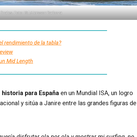
s finales. Foto: ISA/Jersson Barboza
el rendimiento de la tabla?
Review
un Mid Length
a historia para España
en un Mundial ISA, un logro
cional y sitúa a Janire entre las grandes figuras de
uería disfrutar ola por ola y mostrar mi surfing, no