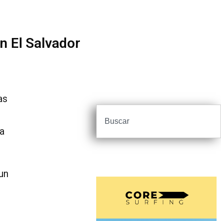
n El Salvador
as
La
un