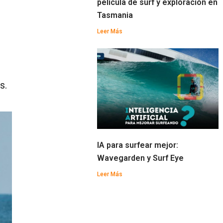
película de surf y exploración en
Tasmania
Leer Más
s.
IA para surfear mejor:
Wavegarden y Surf Eye
Leer Más