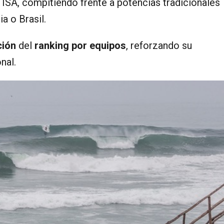
 ISA, compitiendo frente a potencias tradicionales
a o Brasil.
ción
del
ranking por equipos
, reforzando su
al.​