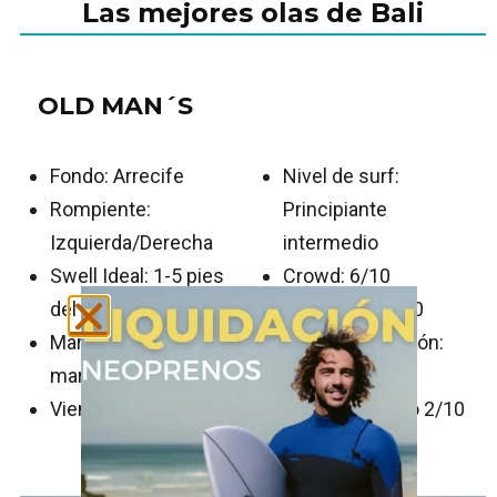
Las mejores olas de Bali
OLD MAN´S
Fondo: Arrecife
Nivel de surf:
Rompiente:
Principiante
Izquierda/Derecha
intermedio
Swell Ideal: 1-5 pies
Crowd: 6/10
del S-SW
Localismo: 5/10
Marea: Todas las
Nivel de diversión:
mareas
5/10
Viento: Norte y Este
Nivel de Riesgo 2/10