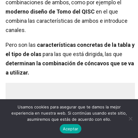
combinaciones de ambos, como por ejemplo el
moderno diseño de Tomo del QISC
en el que
combina las características de ambos e introduce
canales.
Pero son las
características concretas de la tabla y
el tipo de olas
para las que está dirigida, las que
determinan la combinación de cóncavos que se va
a utilizar.
Regla general
Usamos cookies para asegurar que te damos la mejor
experiencia en nuestra web. Si continúas usando este sitio,
asumiremos que estás de acuerdo con ello.
Cóncavo Simple:
El flujo de agua se dirige
Aceptar
desde el centro de la tabla a través de las