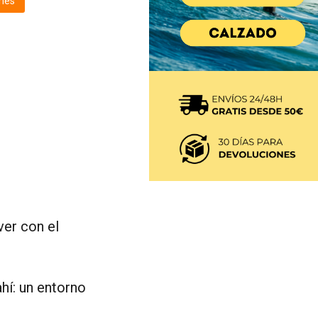
nes
ver con el
hí: un entorno