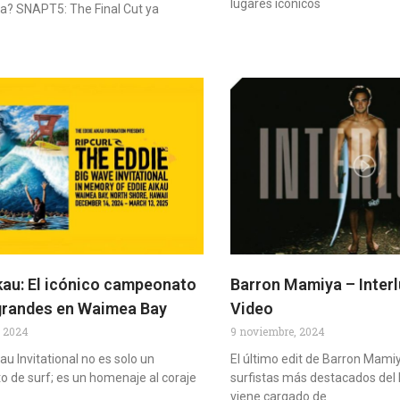
lugares icónicos
ria? SNAPT5: The Final Cut ya
kau: El icónico campeonato
Barron Mamiya – Interl
grandes en Waimea Bay
Video
, 2024
9 noviembre, 2024
au Invitational no es solo un
El último edit de Barron Mamiy
 de surf; es un homenaje al coraje
surfistas más destacados del 
viene cargado de