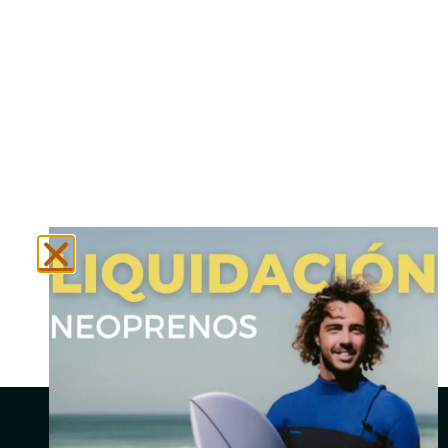
N
Social