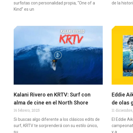
surfistas con personalidad propia, “One of a
de la histo
Kind” es un
Kalani Rivero en KRTV: Surf con
Eddie Ai
alma de cine en el North Shore
de olas 
16 febrero, 2025
11 diciembre
Si buscas algo diferente a los clásicos edits de
El Eddie Aik
surf, KRTV te sorprenderá con su estilo único,
campeonato
su
y a