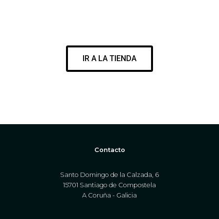
ENCUENTRA EL MEJOR MATERIAL PARA DISFRUTAR DE TU
PASIÓN
IR A LA TIENDA
WWW.CORESURFINGSHOP.COM
Contacto
Santo Domingo de la Calzada, 6
15701 Santiago de Compostela
A Coruña - Galicia