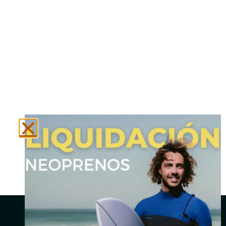
N
Social