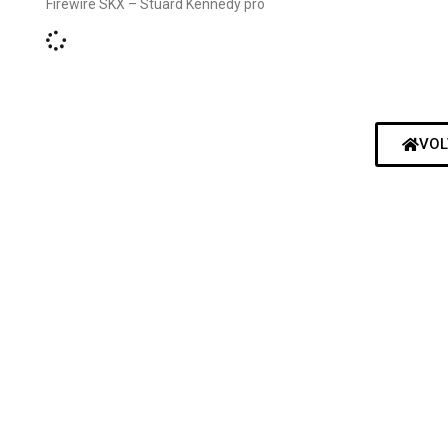
Firewire SKX – Stuard Kennedy pro
VOL