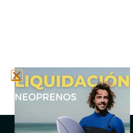
N
Social