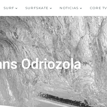
SURF
SURFSKATE
NOTICIAS
CORE T
ns Odriozola