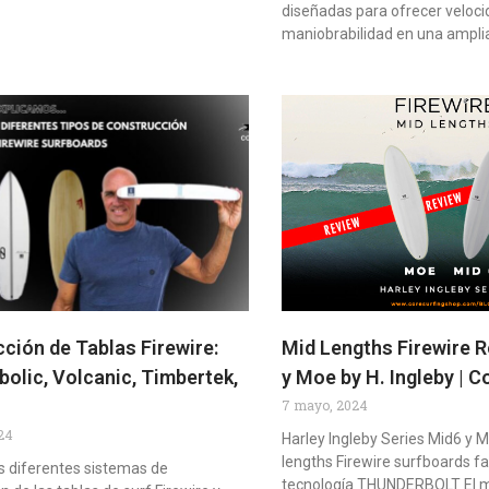
diseñadas para ofrecer velocid
maniobrabilidad en una ampli
ción de Tablas Firewire:
Mid Lengths Firewire 
Ibolic, Volcanic, Timbertek,
y Moe by H. Ingleby | 
7 mayo, 2024
24
Harley Ingleby Series Mid6 y M
lengths Firewire surfboards fa
s diferentes sistemas de
tecnología THUNDERBOLT El 