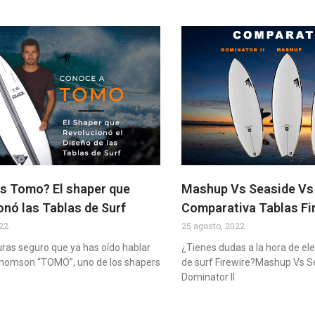
s Tomo? El shaper que
Mashup Vs Seaside Vs 
onó las Tablas de Surf
Comparativa Tablas Fi
022
25 agosto, 2022
uras seguro que ya has oído hablar
¿Tienes dudas a la hora de ele
Thomson “TOMO”, uno de los shapers
de surf Firewire?Mashup Vs S
Dominator II