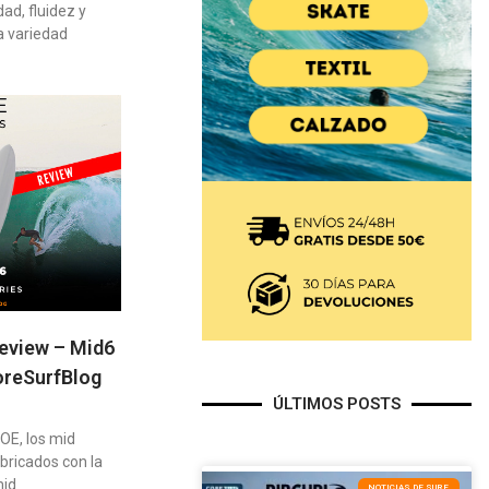
ad, fluidez y
a variedad
Review – Mid6
CoreSurfBlog
ÚLTIMOS POSTS
OE, los mid
bricados con la
mid
NOTICIAS DE SURF