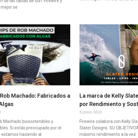
n de las tablas de surf Firewire y
e mejor se
 Rob Machado: Fabricados a
La marca de Kelly Slat
Algas
por Rendimiento y Sost
3
5 junio, 2023
ob Machado biosostenibles y
Firewire colabora con Kelly Sl
les. Si estás preocupado por el
Slater Designs. SU OBJETIVOA
e estamos haciendo al
máximo rendimiento a la vez