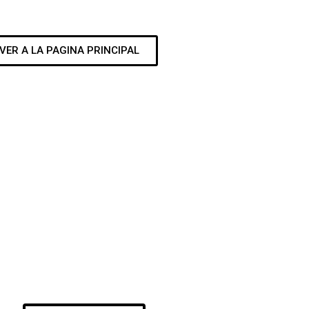
VER A LA PAGINA PRINCIPAL
 NUESTRA SURF SHOP
R MATERIAL PARA DISFRUTAR DE TU PASIÓ