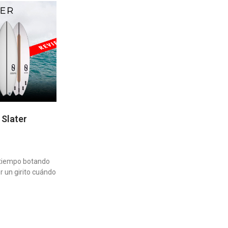
 Slater
 tiempo botando
r un girito cuándo