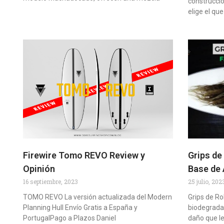
construcció
elige el qu
Firewire Tomo REVO Review y
Grips de
Opinión
Base de 
16 septiembre, 2023
25 julio, 202
TOMO REVO La versión actualizada del Modern
Grips de R
Planning Hull Envío Gratis a España y
biodegradab
PortugalPago a Plazos Daniel
daño que l