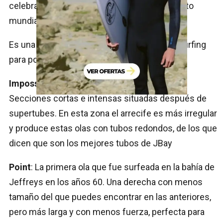
celebra cada mes de julio el evento del circuito
mundial, Corona J Bay Open.
Es una ola que requiere de un gran nivel de surfing
para poder disfrutarla.
Impossibles, Salad Bowls, Coins y Tubes
:
Secciones cortas e intensas situadas después de
supertubes. En esta zona el arrecife es más irregular
y produce estas olas con tubos redondos, de los que
dicen que son los mejores tubos de JBay
Point
: La primera ola que fue surfeada en la bahía de
Jeffreys en los años 60. Una derecha con menos
tamaño del que puedes encontrar en las anteriores,
pero más larga y con menos fuerza, perfecta para