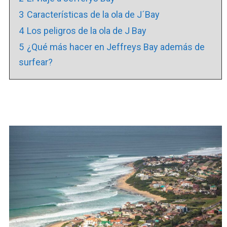
3
Características de la ola de J´Bay
4
Los peligros de la ola de J Bay
5
¿Qué más hacer en Jeffreys Bay además de
surfear?