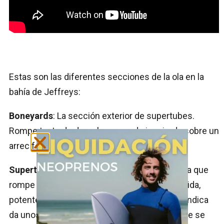
Estas son las diferentes secciones de la ola en la
bahía de Jeffreys:
Boneyards
: La sección exterior de supertubes.
Rompe tanto de derecha como de izquierda sobre un
arrecife de rocas poco profundo.
Supertubes
: La joya de la corona. Una derecha que
rompe sobre un arrecife de piedras, superrápida,
potente y larga, que como su propio nombre indica
da unos tubos de escándalo. Aquí es en donde se