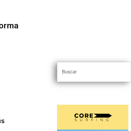
Forma
us