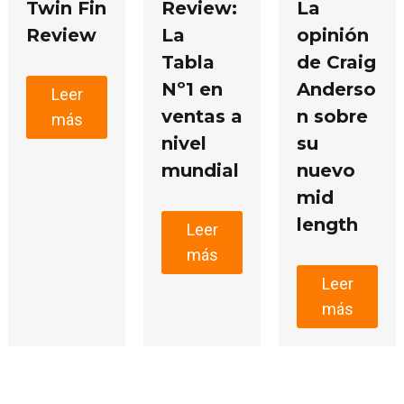
La
Twin Fin
Review:
opinión
Review
La
de Craig
Tabla
Anderso
Nº1 en
Leer
n sobre
ventas a
más
su
nivel
nuevo
mundial
mid
length
Leer
más
Leer
más