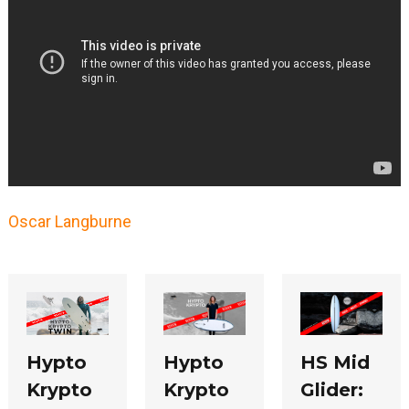
Oscar Langburne
HS Mid
Hypto
Hypto
Glider:
Krypto
Krypto