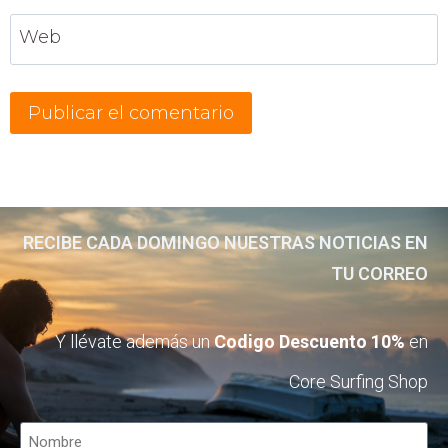
Web
RECIBE CADA DOMINGO NUESTRAS NOTICIAS EN
TU CORREO
Y llévate además un
Codigo Descuento 10%
en
Core Surfing Shop