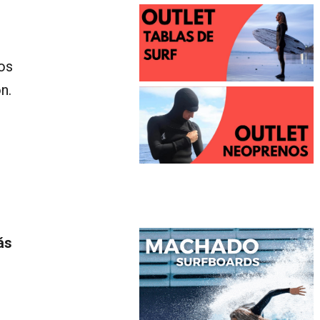
os
n.
ás