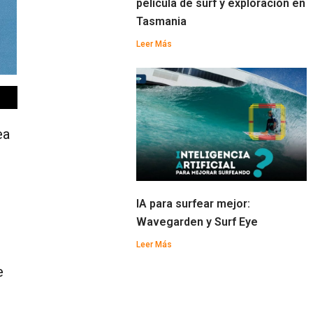
película de surf y exploración en
Tasmania
Leer Más
ea
IA para surfear mejor:
Wavegarden y Surf Eye
Leer Más
e