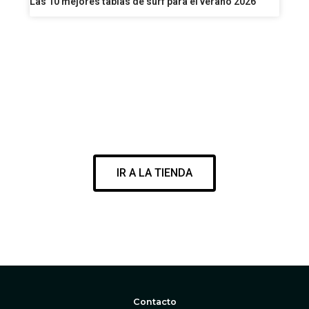
Las 10 mejores tablas de surf para el verano 2026
VISITA NUESTRA SURF SHOP
ENCUENTRA EL MEJOR MATERIAL PARA DISFRUTAR DE TU
PASIÓN
IR A LA TIENDA
WWW.CORESURFINGSHOP.COM
Contacto