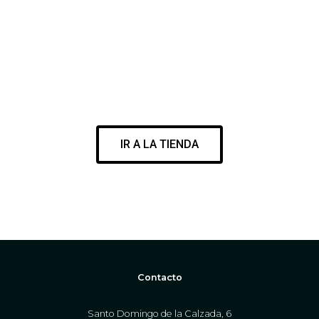
VISITA NUESTRA SURF SHOP
ENCUENTRA EL MEJOR MATERIAL PARA DISFRUTAR DE TU
PASIÓN
IR A LA TIENDA
WWW.CORESURFINGSHOP.COM
Contacto
Santo Domingo de la Calzada, 6