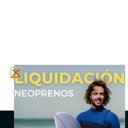
N
Social