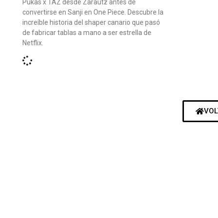
Pukas x TAZ desde Zarautz antes de
convertirse en Sanji en One Piece. Descubre la
increíble historia del shaper canario que pasó
de fabricar tablas a mano a ser estrella de
Netflix.
VOL