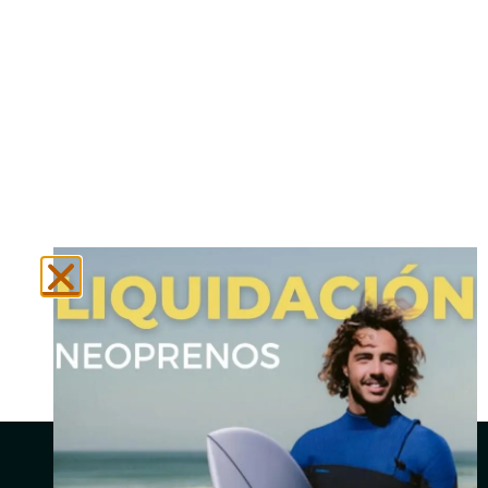
N
Social