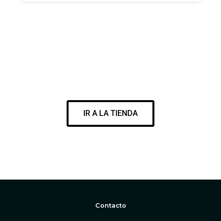
VISITA NUESTRA SURF SHOP
ENCUENTRA EL MEJOR MATERIAL PARA DISFRUTAR DE TU
PASIÓN
IR A LA TIENDA
WWW.CORESURFINGSHOP.COM
Contacto