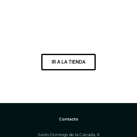
VISITA NUESTRA SURF SHOP
ENCUENTRA EL MEJOR MATERIAL PARA DISFRUTAR DE TU
PASIÓN
IR A LA TIENDA
WWW.CORESURFINGSHOP.COM
Contacto
Santo Domingo de la Calzada, 6