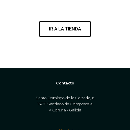
ENCUENTRA EL MEJOR MATERIAL PARA DISFRUTAR DE TU
PASIÓN
IR A LA TIENDA
WWW.CORESURFINGSHOP.COM
Contacto
Santo Domingo de la Calzada, 6
15701 Santiago de Compostela
A Coruña - Galicia