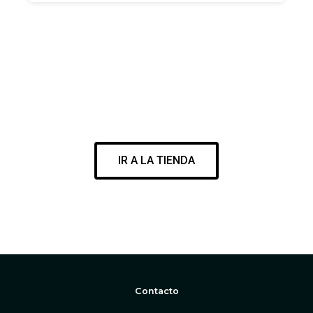
VISITA NUESTRA SURF SHOP
ENCUENTRA EL MEJOR MATERIAL PARA DISFRUTAR DE TU
PASIÓN
IR A LA TIENDA
WWW.CORESURFINGSHOP.COM
Contacto