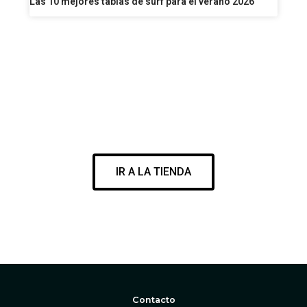
Las 10 mejores tablas de surf para el verano 2026
VISITA NUESTRA SURF SHOP
ENCUENTRA EL MEJOR MATERIAL PARA DISFRUTAR DE TU
PASIÓN
IR A LA TIENDA
WWW.CORESURFINGSHOP.COM
Contacto