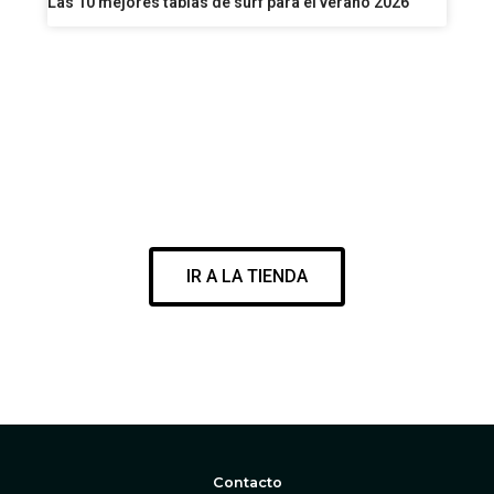
Las 10 mejores tablas de surf para el verano 2026
VISITA NUESTRA SURF SHOP
ENCUENTRA EL MEJOR MATERIAL PARA DISFRUTAR DE TU
PASIÓN
IR A LA TIENDA
WWW.CORESURFINGSHOP.COM
Contacto