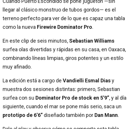
Cuando Puerto Escondido se pone juguetón —sin
llegar al clásico monstruo de tubos gordos— es el
terreno perfecto para ver de lo que es capaz una tabla
como la nueva
Firewire Dominator Pro
.
En este clip de seis minutos,
Sebastian Williams
surfea olas divertidas y rápidas en su casa, en Oaxaca,
combinando líneas limpias, giros potentes y un estilo
muy afinado.
La edición está a cargo de
Vandielli Esmal Dias
y
muestra dos sesiones distintas: primero, Sebastian
surfea con su
Dominator Pro de stock en 5’9”
, y al día
siguiente, cuando el mar se pone más serio, saca un
prototipo de 6’6”
diseñado también por
Dan Mann
.
Dale al play y observa cómo se comporta esta tabla