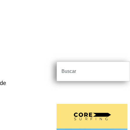
s
 de