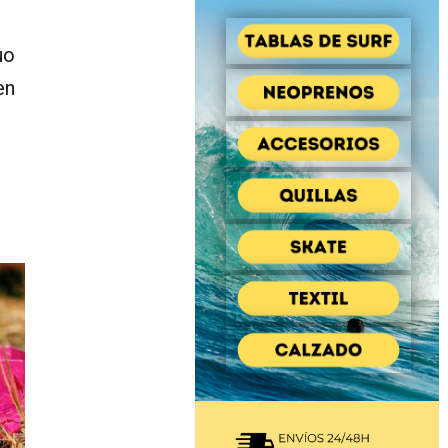
uo
en