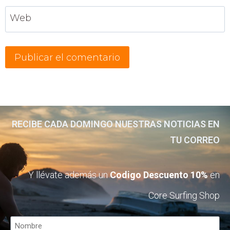
Web
RECIBE CADA DOMINGO NUESTRAS NOTICIAS EN
TU CORREO
Y llévate además un
Codigo Descuento 10%
en
Core Surfing Shop