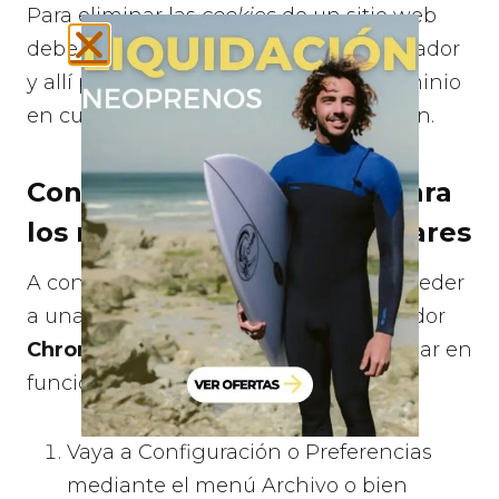
Para eliminar las
cookies
de un sitio web
debe ir a la configuración de su navegador
y allí podrá buscar las asociadas al dominio
en cuestión y proceder a su eliminación.
Configuración de
cookies
para
los navegadores más polulares
A continuación le indicamos cómo acceder
a una
cookie
determinada del navegador
Chrome
. Nota: estos pasos pueden variar en
función de la versión del navegador:
Vaya a Configuración o Preferencias
mediante el menú Archivo o bien