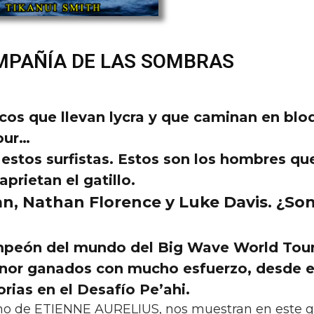
MPAÑÍA DE LAS SOMBRAS
icos que llevan lycra y que caminan en blo
tour…
 estos surfistas. Estos son los hombres qu
prietan el gatillo.
n, Nathan Florence y Luke Davis
. ¿So
ampeón del mundo del Big Wave World Tou
onor ganados con mucho esfuerzo, desde e
rias en el Desafío Pe’ahi.
no de ETIENNE AURELIUS, nos muestran en este ge