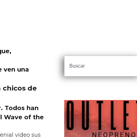
que,
e ven una
n chicos de
r. Todos han
l Wave of the
nial video sus