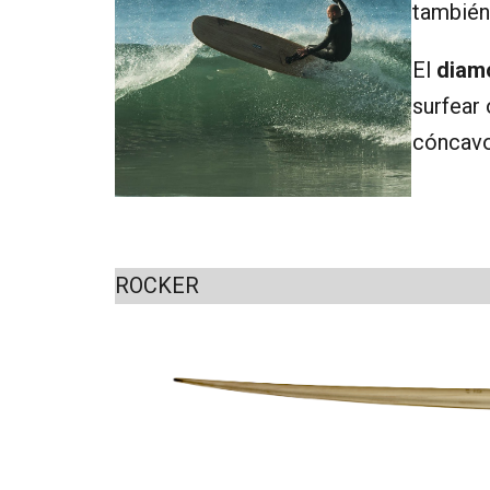
también
El
diamo
surfear
cóncavos
ROCKER