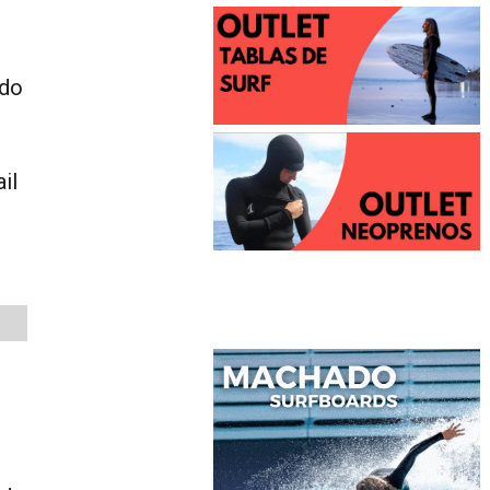
ado
il