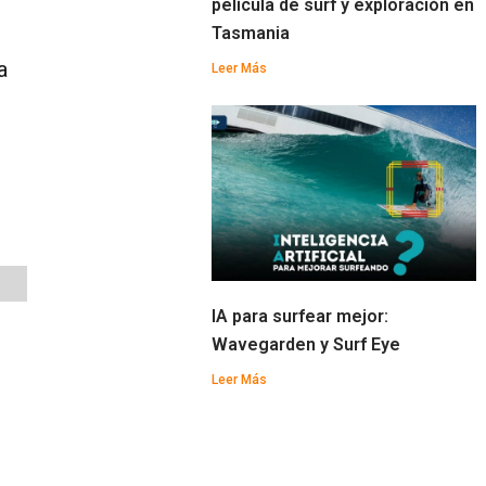
película de surf y exploración en
Tasmania
a
Leer Más
IA para surfear mejor:
Wavegarden y Surf Eye
Leer Más