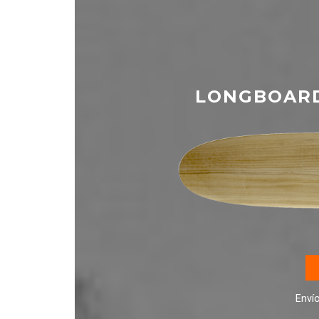
LONGBOARD
Enví