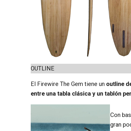
OUTLINE
El Firewire The Gem tiene un
outline d
entre una tabla clásica y un tablón p
Con bast
gran po