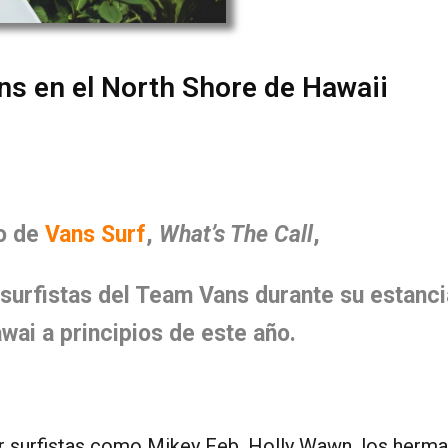
ns en el North Shore de Hawaii
eo de
Vans Surf
,
What’s The Call
,
s surfistas del Team Vans durante su estanci
wai a principios de este año.
or surfistas como Mikey Feb, Holly Wawn, los herm