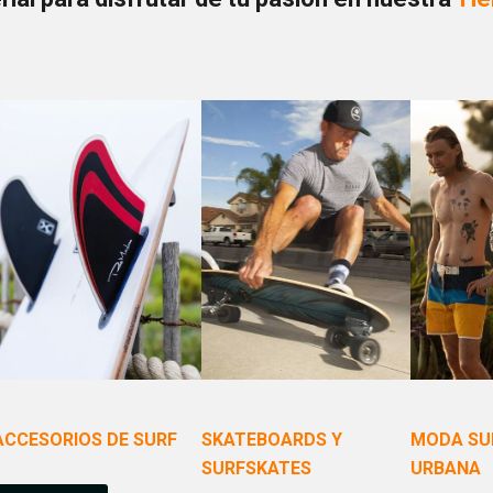
SKATEBOARDS Y
ACCESORIOS DE SURF
MODA SU
SURFSKATES
URBANA